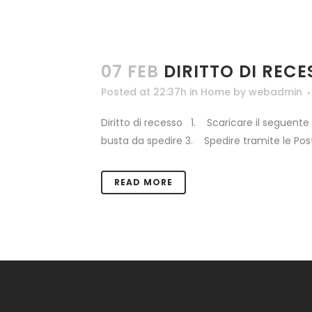
07 FEB
DIRITTO DI REC
Posted at 22:37h
in
Home
by
webadmin
Diritto di recesso 1. Scaricare il seguent
busta da spedire 3. Spedire tramite le Poste
READ MORE