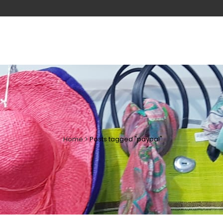
Home
>
Posts tagged "paypal"