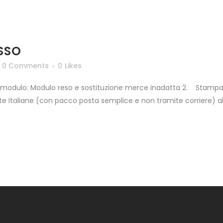
ESSO
0 Comments
0
Likes
e modulo: Modulo reso e sostituzione merce inadatta 2. Stampare
 Italiane (con pacco posta semplice e non tramite corriere) al no